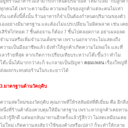
อยู่ที่ร้านอาหารไม่สามารถกำหนดปริมาณที่ “เหมาะสม” กับลูกค้า
ทุกคนได้ เพราะความอิ่ม ความพอใจของลูกค้าแต่ละคนไม่เท่า
กัน แต่ทั้งนี้ทั้งนั้น ร้านอาหารก็จำเป็นต้องกำหนดปริมาณของตัว
เองอย่างมีมาตรฐาน และต้องไม่แปรเปลี่ยน ไม่ผิดพลาด เช่น เคย
เสิร์ฟไก่ทอด 7 ชิ้นต่อจาน ก็ต้อง 7 ชิ้นไปตลอดกาล อย่าเผลอลด
จำนวนหรือเพิ่มจำนวนเด็ดขาด เพราะนอกจากจะไม่แสดงถึง
ความเป็นมืออาชีพแล้ว ยังทำให้ลูกค้าเกิดความไม่พอใจ และที่
เลวร้ายที่สุด หากเกิดการเปรียบเทียบระหว่างโต๊ะขึ้นว่า ทำไม
โต๊ะนั้นได้มากกว่าล่ะก็ จะกลายเป็นปัญหา
คอมเพลน
เรื่องใหญ่ที่
ส่งผลกระทบต่อร้านในระยะยาวได้
3.มาตรฐานด้านวัตถุดิบ
ความสดใหม่ของวัตถุดิบ คุณภาพที่ให้รสสัมผัสที่ดีเยี่ยม คือ อีกสิ่ง
หนึ่งที่ร้านค้าต้องควบคุมให้มีมาตรฐาน เพราะหากลูกค้าเคยทาน
แล้วรู้สึกดึ แต่พอกลับมาทานอีกครั้งแล้วรู้สึกว่า ไม่สดเหมือนเคย
ไม่ใหม่ เกิดความสงสัยว่าใช้ของค้างหรือเปล่า? ก็จะทำให้กลาย