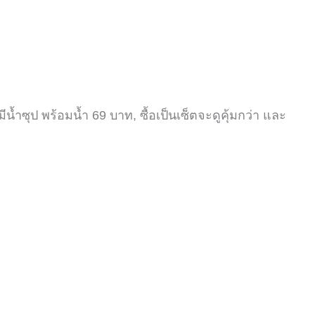
มีน้ำซุป พร้อมน้ำ
69
บาท,
ซื้อเป็นเซ็ตจะดูคุ้มกว่า และ