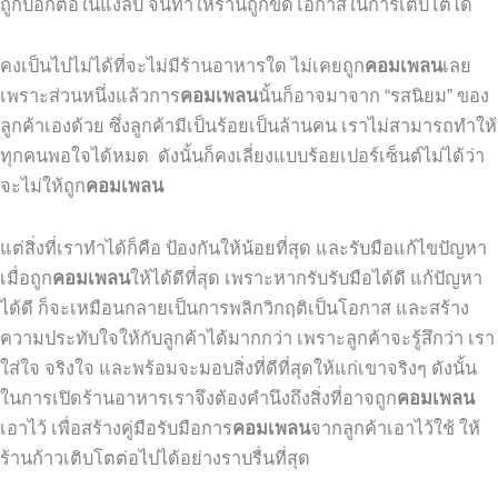
ถูกบอกต่อในแง่ลบ จนทำให้ร้านถูกขัดโอกาสในการเติบโตได้
คงเป็นไปไม่ได้ที่จะไม่มีร้านอาหารใด ไม่เคยถูก
คอมเพลน
เลย
เพราะส่วนหนึ่งแล้วการ
คอมเพลน
นั้นก็อาจมาจาก “รสนิยม” ของ
ลูกค้าเองด้วย ซึ่งลูกค้ามีเป็นร้อยเป็นล้านคน เราไม่สามารถทำให้
ทุกคนพอใจได้หมด ดังนั้นก็คงเลี่ยงแบบร้อยเปอร์เซ็นต์ไม่ได้ว่า
จะไม่ให้ถูก
คอมเพลน
แต่สิ่งที่เราทำได้ก็คือ ป้องกันให้น้อยที่สุด และรับมือแก้ไขปัญหา
เมื่อถูก
คอมเพลน
ให้ได้ดีที่สุด เพราะหากรับรับมือได้ดี แก้ปัญหา
ได้ดี ก็จะเหมือนกลายเป็นการพลิกวิกฤติเป็นโอกาส และสร้าง
ความประทับใจให้กับลูกค้าได้มากกว่า เพราะลูกค้าจะรู้สึกว่า เรา
ใส่ใจ จริงใจ และพร้อมจะมอบสิ่งที่ดีที่สุดให้แก่เขาจริงๆ ดังนั้น
ในการเปิดร้านอาหารเราจึงต้องคำนึงถึงสิ่งที่อาจถูก
คอมเพลน
เอาไว้ เพื่อสร้างคู่มือรับมือการ
คอมเพลน
จากลูกค้าเอาไว้ใช้ ให้
ร้านก้าวเติบโตต่อไปได้อย่างราบรื่นที่สุด