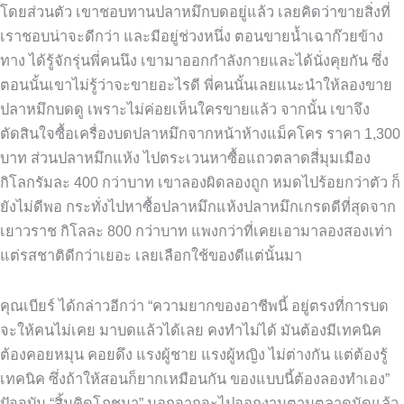
โดยส่วนตัว เขาชอบทานปลาหมึกบดอยู่แล้ว เลยคิดว่าขายสิ่งที่
เราชอบน่าจะดีกว่า และมีอยู่ช่วงหนึ่ง ตอนขายน้ำเฉาก๊วยข้าง
ทาง ได้รู้จักรุ่นพี่คนนึง เขามาออกกำลังกายและได้นั่งคุยกัน ซึ่ง
ตอนนั้นเขาไม่รู้ว่าจะขายอะไรดี พี่คนนั้นเลยแนะนำให้ลองขาย
ปลาหมึกบดดู เพราะไม่ค่อยเห็นใครขายแล้ว จากนั้น เขาจึง
ตัดสินใจซื้อเครื่องบดปลาหมึกจากหน้าห้างแม็คโคร ราคา 1,300
บาท ส่วนปลาหมึกแห้ง ไปตระเวนหาซื้อแถวตลาดสี่มุมเมือง
กิโลกรัมละ 400 กว่าบาท เขาลองผิดลองถูก หมดไปร้อยกว่าตัว ก็
ยังไม่ดีพอ กระทั่งไปหาซื้อปลาหมึกแห้งปลาหมึกเกรดดีที่สุดจาก
เยาวราช กิโลละ 800 กว่าบาท แพงกว่าที่เคยเอามาลองสองเท่า
แต่รสชาติดีกว่าเยอะ เลยเลือกใช้ของดีแต่นั้นมา
คุณเบียร์ ได้กล่าวอีกว่า “ความยากของอาชีพนี้ อยู่ตรงที่การบด
จะให้คนไม่เคย มาบดแล้วได้เลย คงทำไม่ได้ มันต้องมีเทคนิค
ต้องคอยหมุน คอยดึง แรงผู้ชาย แรงผู้หญิง ไม่ต่างกัน แต่ต้องรู้
เทคนิค ซึ่งถ้าให้สอนก็ยากเหมือนกัน ของแบบนี้ต้องลองทำเอง”
ปัจจุบัน “สิ้นคิดโภชนา” นอกจากจะไปออกงานตามตลาดนัดแล้ว