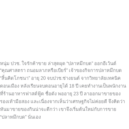
หนุ่ม ปวช. ใจรักค้าขาย ล่าสุดผุด “ปลาหมึกบด” ออกอีเว้นต์
“คุณศาสตรา ถนอมลาภหรือเบียร์” เจ้าของกิจการปลาหมึกบด
“สิ้นคิดโภชนา” อายุ 20 จบปวช.ช่างยนต์ จากวิทยาลัยเทคนิค
ดอนเมือง หลังเรียนจบตอนอายุได้ 18 ปี เคยทำงานเป็นพนักงาน
ที่ร้านอาหารฟาสต์ฟู้ด ชื่อดัง พออายุ 23 ปี ลาออกมาขายของ
รองเท้ามือสอง และเนื่องจากเห็นว่าเศรษฐกิจไม่ค่อยดี จึงคิดว่า
หันมาขายของกินน่าจะดีกว่า เขาจึงเริ่มต้นใหม่กับการขาย
“ปลาหมึกบด” นั่นเอง