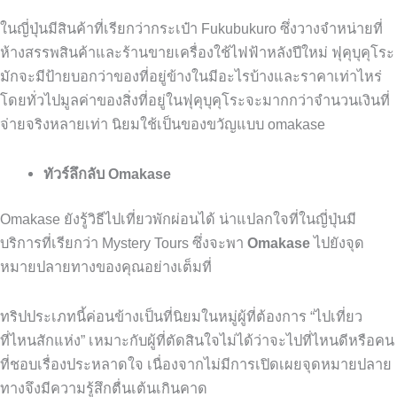
ในญี่ปุ่นมีสินค้าที่เรียกว่ากระเป๋า
Fukubukuro
ซึ่งวางจำหน่ายที่
ห้างสรรพสินค้าและร้านขายเครื่องใช้ไฟฟ้าหลังปีใหม่
ฟุคุบุคุโระ
มักจะมีป้ายบอกว่าของที่อยู่ข้างในมีอะไรบ้างและราคาเท่าไหร่
โดยทั่วไปมูลค่าของสิ่งที่อยู่ในฟุคุบุคุโระจะมากกว่าจำนวนเงินที่
จ่ายจริงหลายเท่า
นิยมใช้เป็นของขวัญแบบ
omakase
ทัวร์ลึกลับ Omakase
Omakase
ยังรู้วิธีไปเที่ยวพักผ่อนได้
น่าแปลกใจที่ในญี่ปุ่นมี
บริการที่เรียกว่า
Mystery Tours
ซึ่งจะพา
Omakase
ไปยังจุด
หมายปลายทางของคุณอย่างเต็มที่
ทริปประเภทนี้ค่อนข้างเป็นที่นิยมในหมู่ผู้ที่ต้องการ
“
ไปเที่ยว
ที่ไหนสักแห่ง
”
เหมาะกับผู้ที่ตัดสินใจไม่ได้ว่าจะไปที่ไหนดีหรือคน
ที่ชอบเรื่องประหลาดใจ
เนื่องจากไม่มีการเปิดเผยจุดหมายปลาย
ทางจึงมีความรู้สึกตื่นเต้นเกินคาด