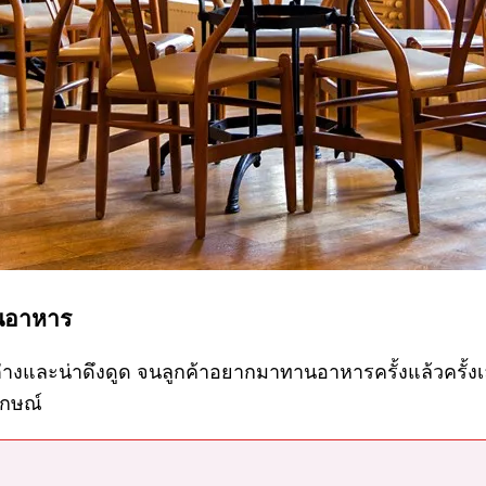
านอาหาร
งและน่าดึงดูด จนลูกค้าอยากมาทานอาหารครั้งแล้วครั้งเล
ักษณ์