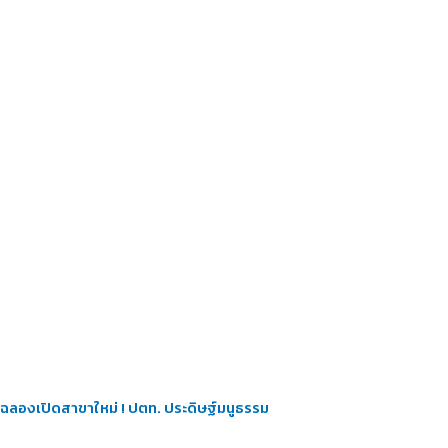
ฉลองเปิดสาขาใหม่ ! ปตท. ประดิษฐ์มนูธรรม