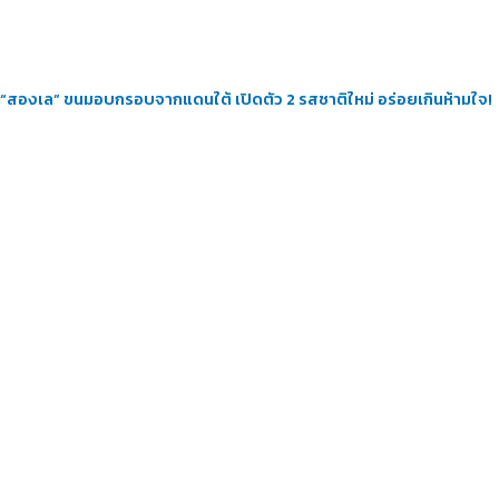
“สองเล” ขนมอบกรอบจากแดนใต้ เปิดตัว 2 รสชาติใหม่ อร่อยเกินห้ามใจ!