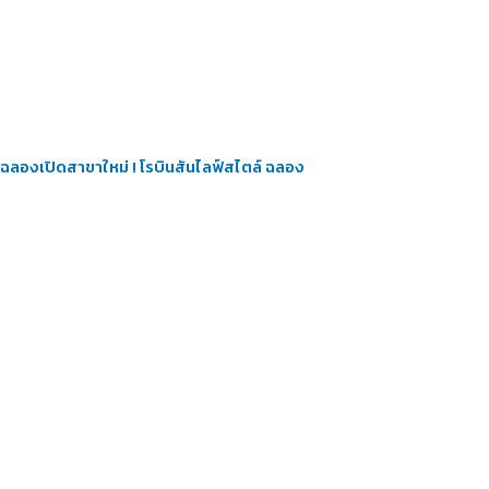
ฉลองเปิดสาขาใหม่ ! โรบินสันไลฟ์สไตล์ ฉลอง