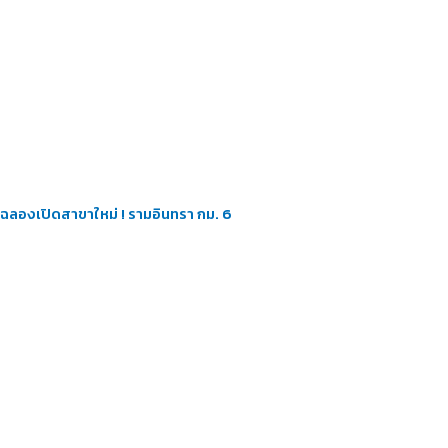
ฉลองเปิดสาขาใหม่ ! รามอินทรา กม. 6