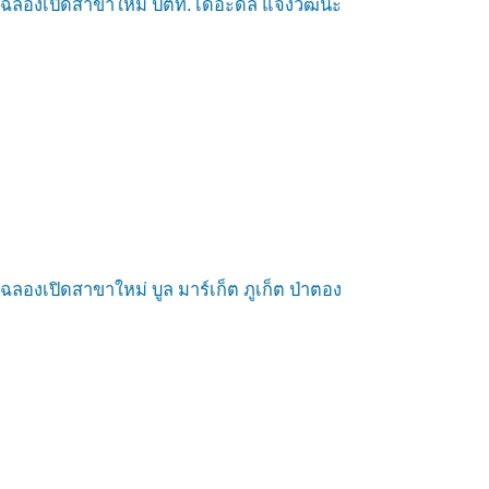
ฉลองเปิดสาขาใหม่ ปตท. เดอะดีล แจ้งวัฒนะ
ฉลองเปิดสาขาใหม่ บูล มาร์เก็ต ภูเก็ต ป่าตอง