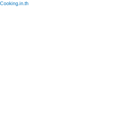
Cooking.in.th
Skip
to
content