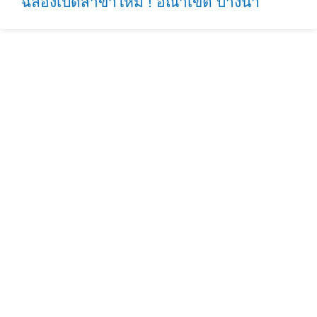
ฉลองเปิดสาขาใหม่ ! อณาเขต บางนา