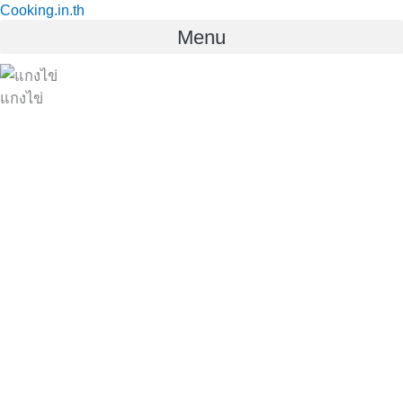
Cooking.in.th
Skip
Menu
to
content
แกงไข่