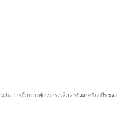
ไขมัน
การดื่ม
กาแฟ
สามารถเพิ่มระดับอะดรีนาลีนของ