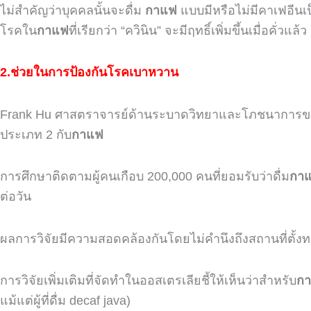
ไม่สำคัญว่าบุคคลนั้นจะดื่ม
กาแฟ
แบบมีหรือไม่มีคาเฟอีน
โรคใน
กาแฟ
ที่เรียกว่า
“
ควินิน
”
จะมีฤทธิ์เพิ่มขึ้นเมื่อคั่วแล้ว
2.ช่วยในการป้องกันโรคเบาหวาน
Frank Hu
ศาสตราจารย์ด้านระบาดวิทยาและโภชนาการข
ประเภท
2
กับ
กาแฟ
การศึกษาติดตามผู้คนเกือบ
200,000
คนที่ยอมรับว่าดื่ม
กา
ต่อวัน
ผลการวิจัยมีความสอดคล้องกันโดยไม่คำนึงถึงสถานที่ตั้งท
การวิจัยเพิ่มเติมที่จัดทำในออสเตรเลียชี้ให้เห็นว่าสำหรับ
ก
แม้แต่ผู้ที่ดื่ม
decaf java)