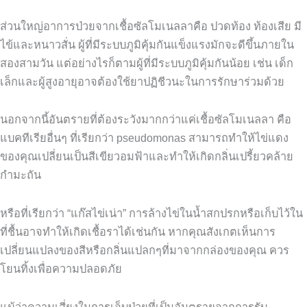
ส่วนใหญ่อาการป่วยจากเชื้อซัลโมเนลลาคือ
ปวดท้อง
ท้องเสีย
มี
ไข้และหนาวสั่น
ผู้ที่มีระบบภูมิคุ้มกันแข็งแรงมักจะดีขึ้นภายใน
สองสามวัน
แต่อย่างไรก็ตามผู้ที่มีระบบภูมิคุ้มกันน้อย
เช่น
เด็ก
เล็กและผู้สูงอายุอาจต้องใช้ยาปฏิชีวนะในการรักษาร่วมด้วย
นอกจากนี้อันตรายที่ต้องระวังมากกว่าแค่เชื้อซัลโมเนลลา
คือ
แบคทีเรียอื่นๆ
ที่เรียกว่า
pseudomonas
สามารถทำให้ไข่แดง
ของคุณเปลี่ยนเป็นสีเขียวอมฟ้าและทำให้เกิดกลิ่นเปรี้ยวคล้าย
กำมะถัน
หรือที่เรียกว่า
“
แก๊สไข่เน่า
”
การล้างไข่ในน้ำสกปรกหรือเก็บไว้ใน
ที่ชื้นอาจทำให้เกิดเชื้อราได้เช่นกัน
หากคุณสังเกตเห็นการ
เปลี่ยนแปลงของสีหรือกลิ่นแปลกๆที่มาจากกล่องของคุณ
ควร
โยนทิ้งเพื่อความปลอดภัย
แม้ว่าความเสี่ยงในการเจ็บป่วยที่เป็นอันตรายจากการรับ