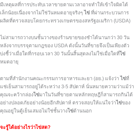
มีเหตุผลที่การประทับเวลาขายตามเวลาอาจทำให้เข้าใจผิดได้
เล็กน้อยเนื่องจากไม่ใช่วันหมดอายุจริงๆ
ไข่
ที่ผ่านกระบวนการ
ผลิตที่ตรวจสอบโดยกระทรวงเกษตรของสหรัฐอเมริกา (USDA)
ไม่สามารถวางบนชั้นวางของร้านขายของชำได้นานกว่า
30
วัน
หลังจากบรรจุตามกฎของ
USDA
ดังนั้นวันที่ขายจึงเป็นเพียงตัว
บ่งชี้ว่าเมื่อใดที่กรอบเวลา
30
วันนั้นสิ้นสุดลงไม่ใช่เมื่อใดที่
ไข่
หมดอายุ
ตามที่สำนักงานคณะกรรมการอาหารและยา
(
อย
.)
แจ้งว่า
ไข่
ที่
แช่เย็นสามารถอยู่ได้ระหว่าง
3-5
สัปดาห์
นั่นหมายความว่าแม้ว่า
คุณจะคว้ากล่อง
ไข่
มาในวันที่ขายตามหลักทฤษฎีก็สามารถกินได้
อย่างปลอดภัยอย่างน้อยอีกสัปดาห์
ตรวจสอบให้แน่ใจว่า
ไข่
ของ
คุณอยู่ในตู้เย็นเสมอไม่ใช่ชั้นวาง
ไข่
ด้านนอก
จะรู้ได้อย่างไรว่าไข่สด?