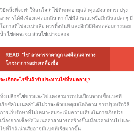
วิธีหนึ่งที่จะทำให้แน่ใจว่า
ไข่
ที่หมดอายุแล้วคุณยังสามารถปรุง
อาหารได้ดีเพียงแค่ดมกลิ่น
หาก
ไข่
มีลักษณะหรือมีกลิ่นแปลกๆ
มี
โอกาสที่ไข่จะเน่าเสีย
ควรทิ้งทันที
และอีกวิธีคือทดสอบการลอย
น้ำ
ไข่
สดจะจม
ส่วน
ไข่
เน่าจะลอย
READ
'ไข่' อาหารราคาถูก แต่มีคุณค่าทาง
โภชนาการอย่างเหลือเชื่อ
จะเกิดอะไรขึ้นถ้ารับประทานไข่ที่หมดอายุ?
ทั้งเปลือก
ไข่
ขาวและไข่แดงสามารถปนเปื้อนจากเชื้อแบคที
เรียซัลโมเนลล่าได้ไม่ว่าจะด้วยเหตุผลใดก็ตาม
การปรุงหรือวิธี
การเก็บรักษาที่ไม่เหมาะสมจะเพิ่มความเสี่ยงในการเจ็บป่วย
เนื่องจากเชื้อซัลโมเนลลาสามารถสร้างขึ้นเมื่อเวลาผ่านไป
และ
ไข่ที่ใกล้เน่าเสียอาจมีแบคทีเรียมากขึ้น