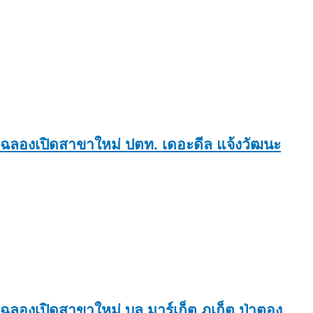
ฉลองเปิดสาขาใหม่ ปตท. เดอะดีล แจ้งวัฒนะ
ฉลองเปิดสาขาใหม่ บูล มาร์เก็ต ภูเก็ต ป่าตอง