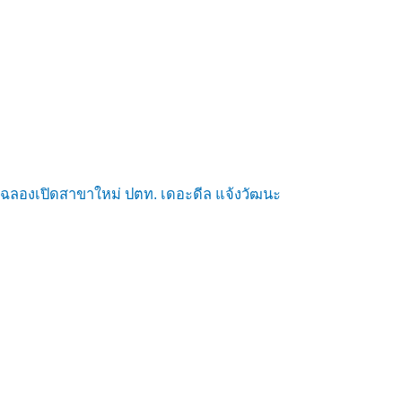
ฉลองเปิดสาขาใหม่ ปตท. เดอะดีล แจ้งวัฒนะ