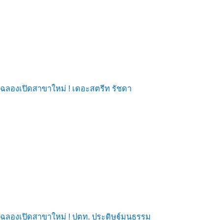
ฉลองเปิดสาขาใหม่ ! เดอะสตรีท รัชดา
ฉลองเปิดสาขาใหม่ ! ปตท. ประดิษฐ์มนูธรรม