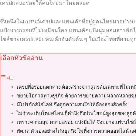
เครปแสนอร่อยให้คนไทยมาโดยตลอด
ซึ่งหนึ่งในแบรนด์เครปและแพนเค้กที่อยู่คู่คนไทยมาอย่างย
แป้งบางกรอบที่ไม่เหมือนใคร แพนเค้กแป้งนุ่มหอมสารพัดไ
ไชส์ขายเครปและแพนเค้กอันดับต้น ๆ ในเมืองไทยที่ผ่านท
เลือกหัวข้ออ่าน
เครปที่อร่อยแตกต่าง ต้องสร้างจากสูตรลับเฉพาะที่ไม่เ
ขยายโอกาสทางธุรกิจ ด้วยการขยายความหลากหลายของส
มีโปรดักส์ไฮไลท์ ดึงดูดความสนใจให้ต้องลองสักครั้ง
ไม่ว่าจะเติบโตแค่ไหน ก็คำนึงถึงประโยชน์สูงสุดของลูกค้าเ
เพราะความสุข ความอร่อย แบ่งปันได้ จึงขยายแฟรนไชส์
พัฒนาตัวเองอย่างไม่หยุดนิ่ง ไม่ทิ้งการตลาดออฟไลน์ แ