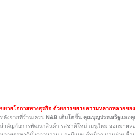
ขยายโอกาสทางธุรกิจ
ด้วยการขยายความหลากหลาย
ของ
หลังจากที่ร้านเครป
N&B
เติบโตขึ้น
คุณบุญประเสริฐ
และ
ค
สำคัญกับการพัฒนาสินค้า รสชาติใหม่ เมนูใหม่ ออกมาตลอด จึงท
หลายรสชาติทั้งคาวหวาน และมีแบบเซ็ตบ็อก ทานง่าย ซื้อฝาก ซ