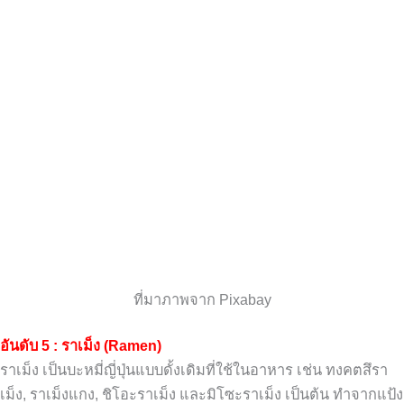
ที่มาภาพจาก Pixabay
อันดับ 5 : ราเม็ง (Ramen)
ราเม็ง เป็นบะหมี่ญี่ปุ่นแบบดั้งเดิมที่ใช้ในอาหาร เช่น ทงคตสึรา
เม็ง, ราเม็งแกง, ชิโอะราเม็ง และมิโซะราเม็ง เป็นต้น ทำจากแป้ง