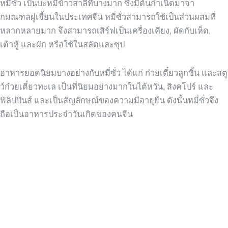
หมี่ซั่ว เป็นบะหมี่ข้าวสาลีที่บางมาก ซึ่งมีต้นกำเนิดมาจา
กมณฑลฝูเจี้ยนในประเทศจีน หมี่ซั่วสามารถใช้เป็นส่วนผสมที่
หลากหลายมาก จึงสามารถเสิร์ฟเป็นเครื่องเคียง, ผัดกับเห็ด,
เต้าหู้ และผัก หรือใช้ในสลัดและซุป
อาหารยอดนิยมบางอย่างกับหมี่ซั่ว ได้แก่ ก๋วยเตี๋ยวลูกชิ้น และสตู
ว์ก๋วยเตี๋ยวทะเล เป็นที่นิยมอย่างมากในไต้หวัน, สิงคโปร์ และ
ฟิลิปปินส์ และเป็นสัญลักษณ์ของความมีอายุยืน ดังนั้นหมี่ซั่วจึง
ถือเป็นอาหารประจำวันเกิดของคนจีน