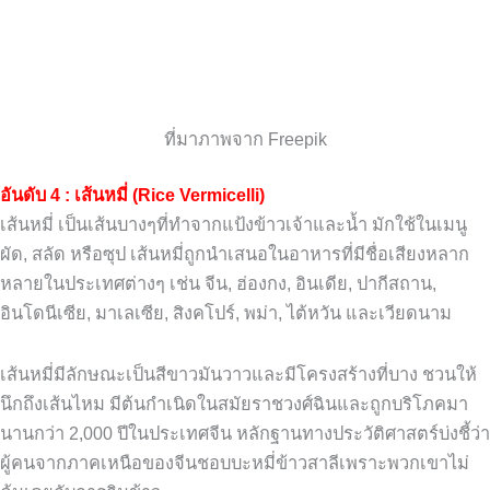
ที่มาภาพจาก Freepik
อันดับ 4 : เส้นหมี่ (Rice Vermicelli)
เส้นหมี่ เป็นเส้นบางๆที่ทำจากแป้งข้าวเจ้าและน้ำ มักใช้ในเมนู
ผัด, สลัด หรือซุป เส้นหมี่ถูกนำเสนอในอาหารที่มีชื่อเสียงหลาก
หลายในประเทศต่างๆ เช่น จีน, ฮ่องกง, อินเดีย, ปากีสถาน,
อินโดนีเซีย, มาเลเซีย, สิงคโปร์, พม่า, ไต้หวัน และเวียดนาม
เส้นหมี่มีลักษณะเป็นสีขาวมันวาวและมีโครงสร้างที่บาง ชวนให้
นึกถึงเส้นไหม มีต้นกำเนิดในสมัยราชวงศ์ฉินและถูกบริโภคมา
นานกว่า 2,000 ปีในประเทศจีน หลักฐานทางประวัติศาสตร์บ่งชี้ว่า
ผู้คนจากภาคเหนือของจีนชอบบะหมี่ข้าวสาลีเพราะพวกเขาไม่