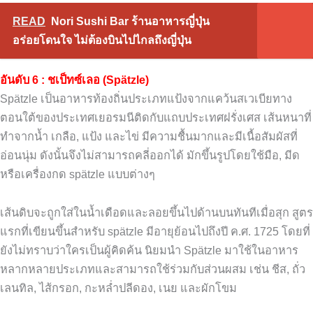
READ
Nori Sushi Bar ร้านอาหารญี่ปุ่น
อร่อยโดนใจ ไม่ต้องบินไปไกลถึงญี่ปุ่น
อันดับ 6 : ชเป็ทซ์เลอ (Spätzle)
Spätzle เป็นอาหารท้องถิ่นประเภทแป้งจากแคว้นสเวเบียทาง
ตอนใต้ของประเทศเยอรมนีติดกับแถบประเทศฝรั่งเศส เส้นหนาที่
ทำจากน้ำ เกลือ, แป้ง และไข่ มีความชื้นมากและมีเนื้อสัมผัสที่
อ่อนนุ่ม ดังนั้นจึงไม่สามารถคลี่ออกได้ มักขึ้นรูปโดยใช้มือ, มีด
หรือเครื่องกด spätzle แบบต่างๆ
เส้นดิบจะถูกใส่ในน้ำเดือดและลอยขึ้นไปด้านบนทันทีเมื่อสุก สูตร
แรกที่เขียนขึ้นสำหรับ spätzle มีอายุย้อนไปถึงปี ค.ศ. 1725 โดยที่
ยังไม่ทราบว่าใครเป็นผู้คิดค้น นิยมนำ Spätzle มาใช้ในอาหาร
หลากหลายประเภทและสามารถใช้ร่วมกับส่วนผสม เช่น ชีส, ถั่ว
เลนทิล, ไส้กรอก, กะหล่ำปลีดอง, เนย และผักโขม