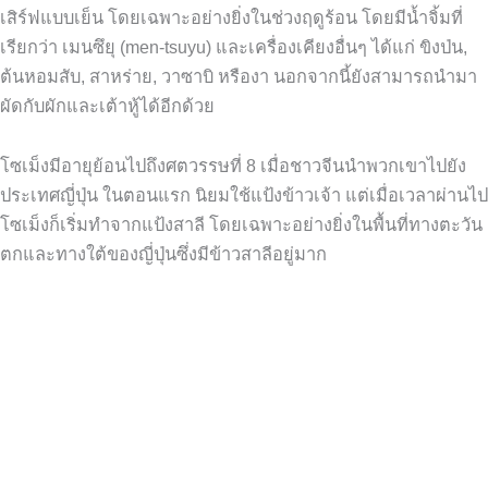
เสิร์ฟแบบเย็น โดยเฉพาะอย่างยิ่งในช่วงฤดูร้อน โดยมีน้ำจิ้มที่
เรียกว่า เมนซึยุ (men-tsuyu) และเครื่องเคียงอื่นๆ ได้แก่ ขิงป่น,
ต้นหอมสับ, สาหร่าย, วาซาบิ หรืองา นอกจากนี้ยังสามารถนำมา
ผัดกับผักและเต้าหู้ได้อีกด้วย
โซเม็งมีอายุย้อนไปถึงศตวรรษที่ 8 เมื่อชาวจีนนำพวกเขาไปยัง
ประเทศญี่ปุ่น ในตอนแรก นิยมใช้แป้งข้าวเจ้า แต่เมื่อเวลาผ่านไป
โซเม็งก็เริ่มทำจากแป้งสาลี โดยเฉพาะอย่างยิ่งในพื้นที่ทางตะวัน
ตกและทางใต้ของญี่ปุ่นซึ่งมีข้าวสาลีอยู่มาก