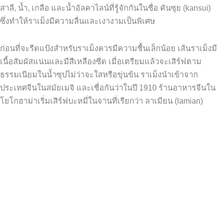
สาลี, น้ำ, เกลือ และน้ำอัลคาไลน์ที่รู้จักกันในชื่อ คันซุย (kansui)
ซึ่งทำให้ราเม็งมีความลื่นและเงางามเป็นพิเศษ
ก่อนที่จะรีดแป้งสำหรับราเม็งควรมีความชื้นเล็กน้อย เส้นราเม็งมี
เนื้อสัมผัสแน่นและมีสีเหลืองซีด เมื่อเตรียมแล้วจะเสิร์ฟตาม
ธรรมเนียมในน้ำซุปไม่ว่าจะใสหรือขุ่นข้น ราเม็งนำเข้าจาก
ประเทศจีนในสมัยเมจิ และเชื่อกันว่าในปี 1910 ร้านอาหารจีนใน
โยโกฮาม่าเริ่มเสิร์ฟบะหมี่ในจานที่เรียกว่า ลาเมียน (lamian)