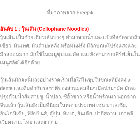
ที่มาภาพจาก Freepik
อันดับ 1 : วุ้นเส้น (Cellophane Noodles)
วุ้นเส้น เป็นก๋วยเตี๋ยวเส้นบางๆ ทำมาจากน้ำและแป้งที่สกัดจากถั่ว
เขียว, มันเทศ, มันสำปะหลัง หรือมันฝรั่ง มีลักษณะโปร่งแสงและ
มีรสอ่อนมาก มักใช้ในเมนูซุปและผัด และยังสามารถเสิร์ฟเย็นใน
เมนูสลัดได้อีกด้วย
วุ้นเส้นมักจะนิ่มลงอย่างรวดเร็วเมื่อใส่ในซุปในขณะที่ยังคง al
dente และดื่มด่ำกับรสชาติของส่วนผสมอื่นๆเมื่อนำมาผัด มักจะ
ปรุงด้วยน้ำส้มสายชู, น้ำปลา, ซีอิ๊วขาว หรือน้ำพริกเผา นอกจาก
จีนแล้ว วุ้นเส้นยังเป็นที่นิยมในหลายประเทศ เช่น มาเลเซีย,
อินโดนีเซีย, ฟิลิปปินส์, ญี่ปุ่น, ทิเบต, อินเดีย, ปากีสถาน, เกาหลี,
เวียดนาม, ไทย และฮาวาย