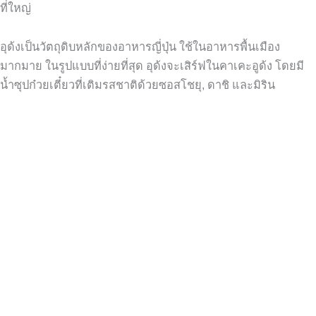
ที่ใหญ่
อุด้งเป็นวัตถุดิบหลักของอาหารญี่ปุ่น ใช้ในอาหารพื้นเมือง
มากมาย ในรูปแบบที่ง่ายที่สุด อุด้งจะเสิร์ฟในคาเคะอูด้ง โดยมี
น้ำซุปก๋วยเตี๋ยวที่เติมรสชาติด้วยซอสโชยุ, ดาชิ และมิริน