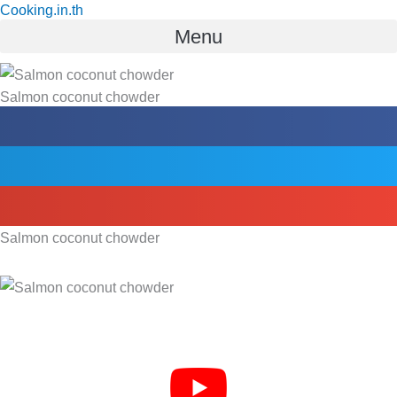
Cooking.in.th
Skip
Menu
to
content
Salmon coconut chowder
Salmon coconut chowder