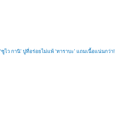
‘ซูไว กานิ’ ปูที่อร่อยไม่แพ้ ‘ทาราบะ’ แถมเนื้อแน่นกว่า!