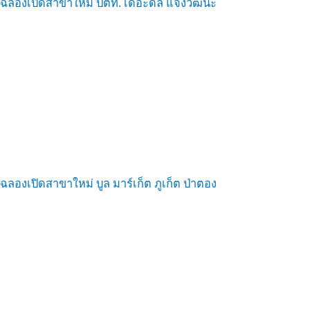
ฉลองเปิดสาขาใหม่ ปตท. เดอะดีล แจ้งวัฒนะ
ฉลองเปิดสาขาใหม่ บูล มาร์เก็ต ภูเก็ต ป่าตอง