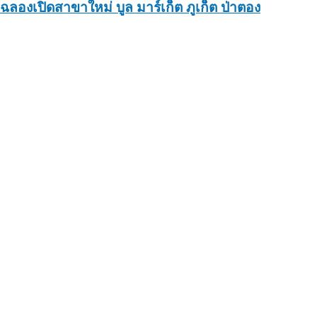
ฉลองเปิดสาขาใหม่ บูล มาร์เก็ต ภูเก็ต ป่าตอง