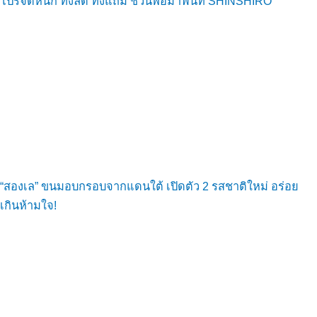
โปรจัดหนัก ทั้งลด ทั้งแถม ชวนพ่อมาฟินที่ SHINSHIRO
“สองเล” ขนมอบกรอบจากแดนใต้ เปิดตัว 2 รสชาติใหม่ อร่อย
เกินห้ามใจ!