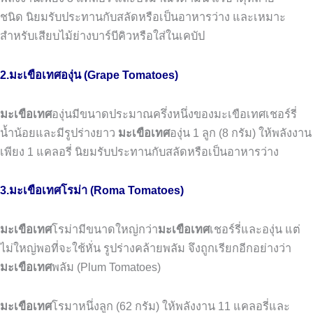
ชนิด
นิยมรับประทานกับสลัดหรือเป็นอาหารว่าง
และเหมาะ
สำหรับเสียบไม้ย่างบาร์บีคิวหรือใส่ในเคบัป
2.มะเขือเทศองุ่น (Grape Tomatoes)
มะเขือเทศ
องุ่นมีขนาดประมาณครึ่งหนึ่งของมะเขือเทศเชอร์รี่
น้ำน้อยและมีรูปร่างยาว
มะเขือเทศ
องุ่น
1
ลูก
(8
กรัม
)
ให้พลังงาน
เพียง
1
แคลอรี่
นิยมรับประทานกับสลัดหรือเป็นอาหารว่าง
3.มะเขือเทศโรม่า (Roma Tomatoes)
มะเขือเทศ
โรม่ามีขนาดใหญ่กว่า
มะเขือเทศ
เชอร์รี่และองุ่น
แต่
ไม่ใหญ่พอที่จะใช้หั่น
รูปร่างคล้ายพลัม
จึงถูกเรียกอีกอย่างว่า
มะเขือเทศ
พลัม
(Plum Tomatoes)
มะเขือเทศ
โรมาหนึ่งลูก
(62
กรัม
)
ให้พลังงาน
11
แคลอรี่และ