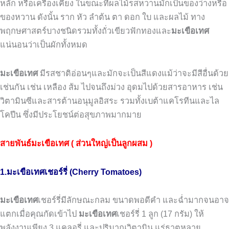
หลัก หรือเครื่องเคียง ในขณะที่ผลไม้รสหวานมักเป็นของว่างหรือ
ของหวาน
ดังนั้น
ราก
หัว
ลำต้น
ตา
ดอก
ใบ
และผลไม้
ทาง
พฤกษศาสตร์บางชนิดรวมทั้งถั่วเขียวฟักทองและ
มะเขือเทศ
แน่นอนว่าเป็นผักทั้งหมด
มะเขือเทศ
มีรสชาติอ่อนๆและมักจะเป็นสีแดงแม้ว่าจะมีสีอื่นด้วย
เช่นกัน
เช่น
เหลือง
ส้ม
ไปจนถึงม่วง
อุดมไปด้วยสารอาหาร
เช่น
วิตามินซีและสารต้านอนุมูลอิสระ
รวมทั้งเบต้าแคโรทีนและไล
โคปีน ซึ่งมีประโยชน์ต่อสุขภาพมากมาย
สายพันธ์มะเขือเทศ ( ส่วนใหญ่เป็นลูกผสม )
1.มะเขือเทศเชอร์รี่ (Cherry Tomatoes)
มะเขือเทศ
เชอร์รี่มีลักษณะกลม
ขนาดพอดีคำ
และฉ่ำมากจนอาจ
แตกเมื่อคุณกัดเข้าไป
มะเขือเทศ
เชอร์รี่
1
ลูก
(17
กรัม
)
ให้
พลังงานเพียง
3
แคลอรี่ และปริมาณวิตามิน แร่ธาตุหลาย