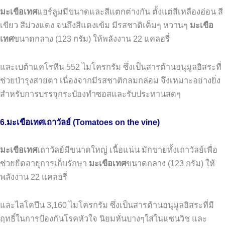
มะเขือเทศ
แฮร์ลูมมีขนาดและสีแตกต่างกัน
ตั้งแต่สีเหลืองอ่อน
สี
เขียว
สีม่วงแดง
จนถึงสีแดงเข้ม
มีรสชาติเค็มๆ
หวานๆ
มะเขือ
เทศ
ขนาดกลาง
(123
กรัม
)
ให้พลังงาน
22
แคลอรี่
และเบต้าแคโรทีน
552
ไมโครกรัม
ซึ่งเป็นสารต้านอนุมูลอิสระที่
ช่วยบำรุงสายตา
เนื่องจากมีรสชาติกลมกล่อม
จึงเหมาะอย่างยิ่ง
สำหรับการบรรจุกระป๋องทำซอสและรับประทานสดๆ
6.มะเขือเทศเถาวัลย์ (Tomatoes on the vine)
มะเขือเทศ
เถาวัลย์มีขนาดใหญ่
เนื้อแน่น
มักขายทั้งเถาวัลย์เพื่อ
ช่วยยืดอายุการเก็บรักษา
มะเขือเทศ
ขนาดกลาง
(123
กรัม
)
ให้
พลังงาน
22
แคลอรี่
และไลโคปีน
3,160
ไมโครกรัม
ซึ่งเป็นสารต้านอนุมูลอิสระที่มี
ฤทธิ์ในการป้องกันโรคหัวใจ
นิยมหั่นบางๆใส่ในแซนวิช
และ