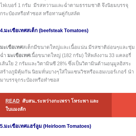
ไฟเบอร์
1
กรัม
มีรสหวานและฉ่ำตามธรรมชาติ
จึงนิยมบรรจุ
กระป๋องหรือทำซอส
หรือทานคู่กับสลัด
4.มะเขือเทศสเต็ก (beefsteak Tomatoes)
มะเขือเทศ
สเต็กมีขนาดใหญ่และเนื้อแน่น
มีรสชาติอ่อนๆและชุ่ม
ฉ่ำ
มะเขือเทศ
เนื้อขนาดใหญ่
(182
กรัม
)
ให้พลังงาน
33
แคลอรี่
เส้นใย
2
กรัมและวิตามินซี
28%
ซึ่งเป็นวิตามินต้านอนุมูลอิสระ
สร้างภูมิคุ้มกัน
นิยมหั่นบางๆใส่ในแซนวิชหรือแฮมเบอร์เกอร์
นำ
มาบรรจุกระป๋องหรือทำซอส
READ
สับสน..ระหว่างกะเพรา โหระพา และ
ใบแมงลัก
5.มะเขือเทศแฮร์ลูม (Heirloom Tomatoes)