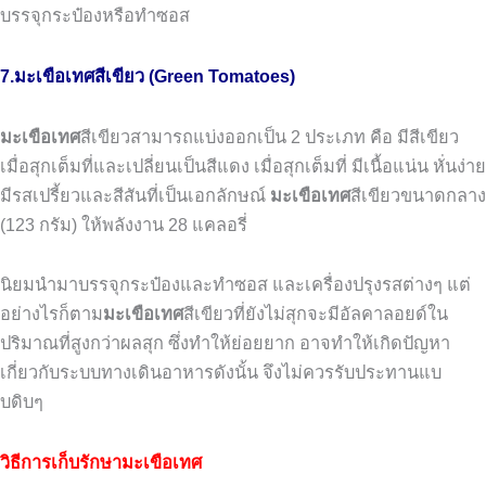
บรรจุกระป๋องหรือทำซอส
7.มะเขือเทศสีเขียว (Green Tomatoes)
มะเขือเทศ
สีเขียวสามารถแบ่งออกเป็น
2
ประเภท
คือ
มีสีเขียว
เมื่อสุกเต็มที่และเปลี่ยนเป็นสีแดง เมื่อสุกเต็มที่
มีเนื้อแน่น
หั่นง่าย
มีรสเปรี้ยวและสีสันที่เป็นเอกลักษณ์
มะเขือเทศ
สีเขียวขนาดกลาง
(123
กรัม
)
ให้พลังงาน
28
แคลอรี่
นิยมนำมาบรรจุกระป๋องและทำซอส
และเครื่องปรุงรสต่างๆ
แต่
อย่างไรก็ตาม
มะเขือเทศ
สีเขียวที่ยังไม่สุกจะมีอัลคาลอยด์ใน
ปริมาณที่สูงกว่าผลสุก ซึ่งทำให้ย่อยยาก
อาจทำให้เกิดปัญหา
เกี่ยวกับระบบทางเดินอาหารดังนั้น จึงไม่ควรรับประทานแบ
บดิบๆ
วิธีการเก็บรักษามะเขือเทศ