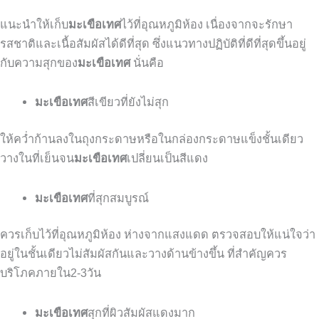
แนะนำให้เก็บ
มะเขือเทศ
ไว้ที่อุณหภูมิห้อง
เนื่องจากจะรักษา
รสชาติและเนื้อสัมผัสได้ดีที่สุด
ซึ่งแนวทางปฏิบัติที่ดีที่สุดขึ้นอยู่
กับความสุกของ
มะเขือเทศ
นั่นคือ
มะเขือเทศ
สีเขียวที่ยังไม่สุก
ให้คว่ำก้านลงในถุงกระดาษหรือในกล่องกระดาษแข็งชั้นเดียว
วางในที่เย็นจน
มะเขือเทศ
เปลี่ยนเป็นสีแดง
มะเขือเทศ
ที่สุกสมบูรณ์
ควรเก็บไว้ที่อุณหภูมิห้อง
ห่างจากแสงแดด
ตรวจสอบให้แน่ใจว่า
อยู่ในชั้นเดียวไม่สัมผัสกันและวางด้านข้างขึ้น
ที่สำคัญควร
บริโภคภายใน
2-3
วัน
มะเขือเทศ
สุกที่ผิวสัมผัสแดงมาก