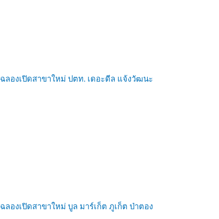
ฉลองเปิดสาขาใหม่ ปตท. เดอะดีล แจ้งวัฒนะ
ฉลองเปิดสาขาใหม่ บูล มาร์เก็ต ภูเก็ต ป่าตอง