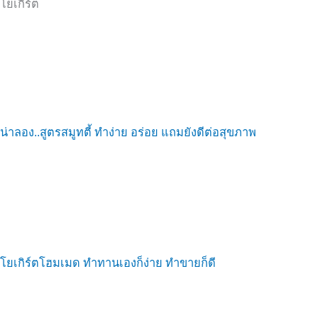
โยเกิร์ต
น่าลอง..สูตรสมูทตี้ ทำง่าย อร่อย แถมยังดีต่อสุขภาพ
โยเกิร์ตโฮมเมด ทำทานเองก็ง่าย ทำขายก็ดี