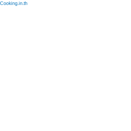
Cooking.in.th
Skip
to
content