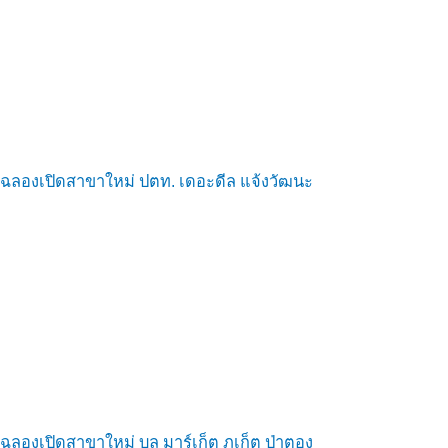
ฉลองเปิดสาขาใหม่ ปตท. เดอะดีล แจ้งวัฒนะ
ฉลองเปิดสาขาใหม่ บูล มาร์เก็ต ภูเก็ต ป่าตอง