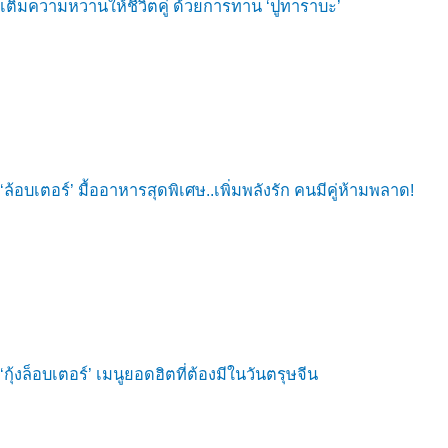
เติมความหวานให้ชีวิตคู่ ด้วยการทาน ‘ปูทาราบะ’
‘ล้อบเตอร์’ มื้ออาหารสุดพิเศษ..เพิ่มพลังรัก คนมีคู่ห้ามพลาด!
‘กุ้งล็อบเตอร์’ เมนูยอดฮิตที่ต้องมีในวันตรุษจีน