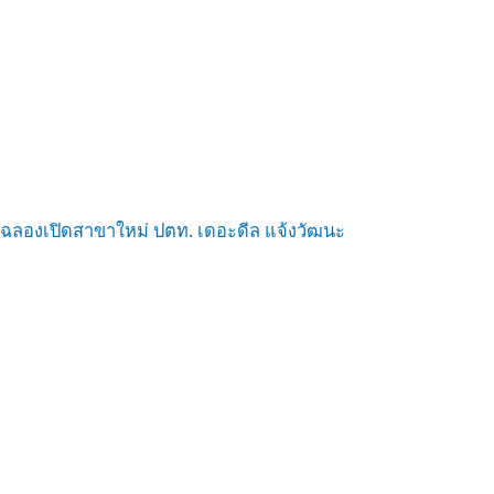
ฉลองเปิดสาขาใหม่ ปตท. เดอะดีล แจ้งวัฒนะ